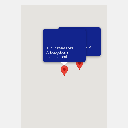
Vermutlich geboren in
1. Zugewiesene:r
Letovice
Arbeitgeber:in​
Luftzeugamt