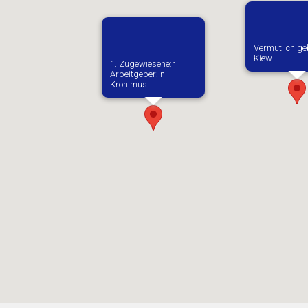
Vermutlich ge
Kiew
1. Zugewiesene:r
Arbeitgeber:in​
Kronimus