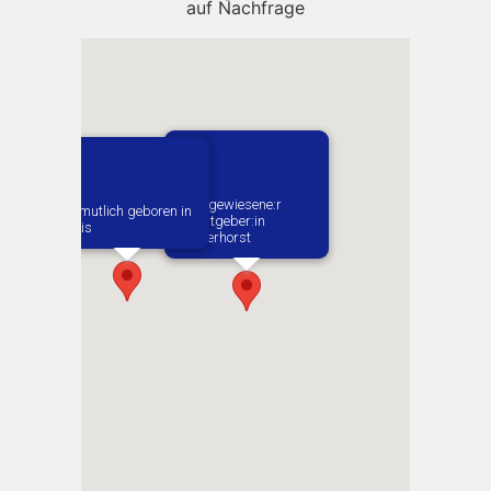
auf Nachfrage
1. Zugewiesene:r
Vermutlich geboren in
Arbeitgeber:in​
Paris
Fliegerhorst