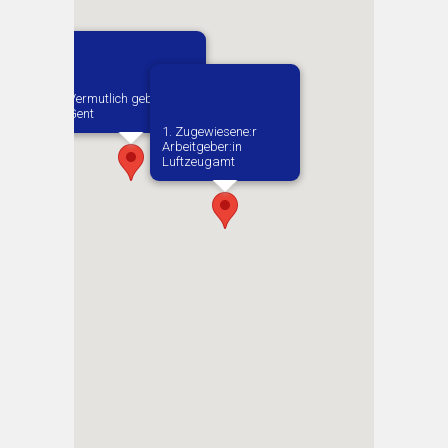
Vermutlich geboren in
Gent
1. Zugewiesene:r
Arbeitgeber:in​
Luftzeugamt