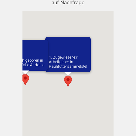
auf Nachfrage
1. Zugewiesene:r
Vermutlich geboren in
Arbeitgeber:in​
Juvigny Val d'Andaine
Rauhfuttersammelstelle