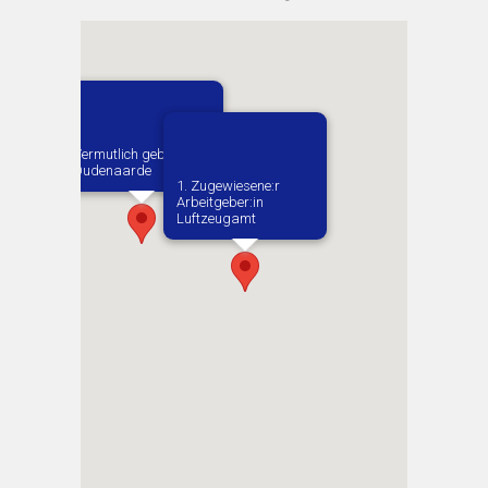
Vermutlich geboren in
Oudenaarde
1. Zugewiesene:r
Arbeitgeber:in​
Luftzeugamt