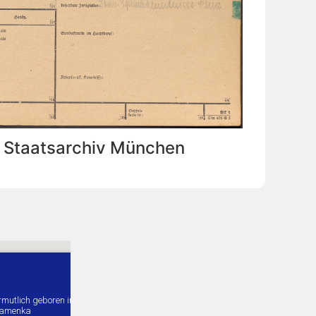
: Staatsarchiv München
rmutlich geboren in
amenka