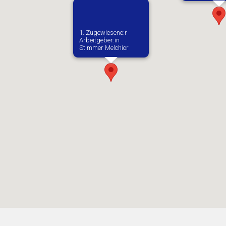
1. Zugewiesene:r
Arbeitgeber:in​
Stimmer Melchior