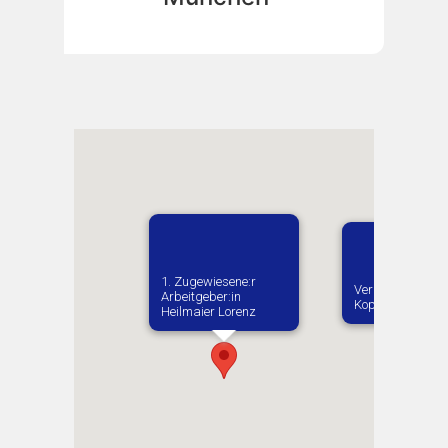
1. Zugewiesene:r
Vermutlich gebor
Arbeitgeber:in​
Kopiivka
Heilmaier Lorenz