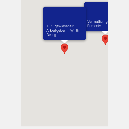
Vermutlich geboren in
Remeniv
1. Zugewiesene:r
Arbeitgeber:in​ Wirth
Georg