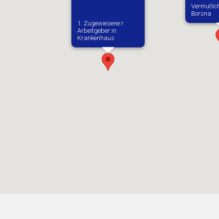
Vermutlic
Borsna
1. Zugewiesene:r
Arbeitgeber:in​
Krankenhaus