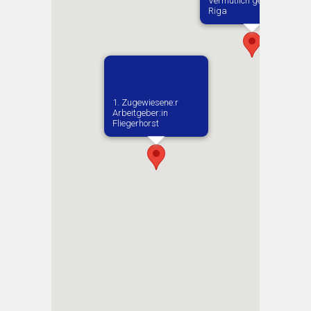
Vermutlich geboren in
Riga
1. Zugewiesene:r
Arbeitgeber:in​
Fliegerhorst