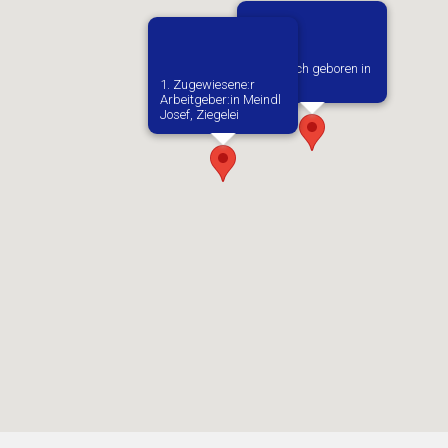
Vermutlich geboren in
Krakow
1. Zugewiesene:r
Arbeitgeber:in​ Meindl
Josef, Ziegelei