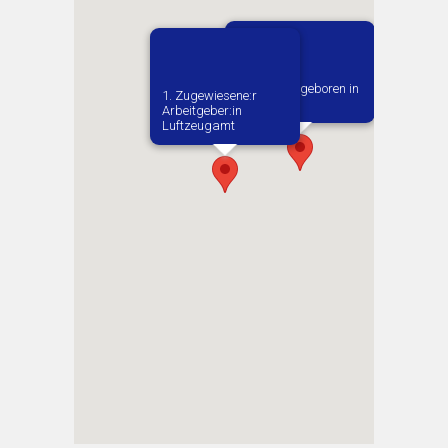
Vermutlich geboren in
1. Zugewiesene:r
Moravka
Arbeitgeber:in​
Luftzeugamt