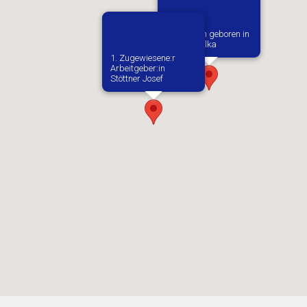
Vermutlich geboren in
Lgota Wielka
1. Zugewiesene:r
Arbeitgeber:in​
Stöttner Josef