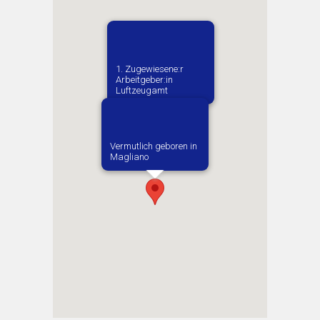
1. Zugewiesene:r
Arbeitgeber:in​
Luftzeugamt
Vermutlich geboren in
Magliano