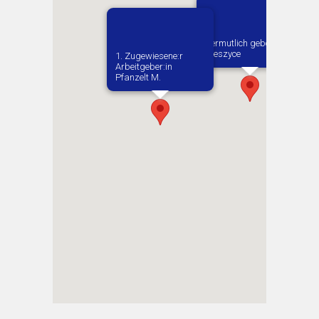
Vermutlich geboren in
Oleszyce
1. Zugewiesene:r
Arbeitgeber:in​
Pfanzelt M.