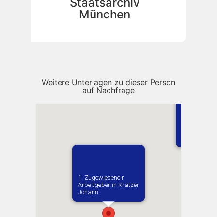
Staatsarchiv
München
Weitere Unterlagen zu dieser Person
auf Nachfrage
Vermutlich g
Markovichi
1. Zugewiesene:r
Arbeitgeber:in​ Kratzer
Johann