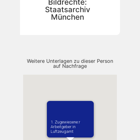
Bildrechte:
Staatsarchiv
München
Weitere Unterlagen zu dieser Person
auf Nachfrage
Verm
Slob
1. Zugewiesene:r
Arbeitgeber:in​
Luftzeugamt