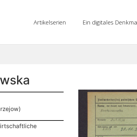
Artikelserien
Ein digitales Denkma
owska
drzejow)
rtschaftliche