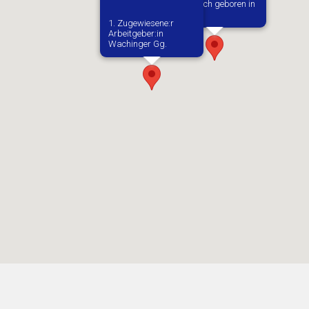
Vermutlich geboren in
Secemin
1. Zugewiesene:r
Arbeitgeber:in​
Wachinger Gg.