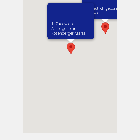
Vermutlich geboren in
Borowie
1. Zugewiesene:r
Arbeitgeber:in​
Rosenberger Maria