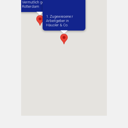
Vermutlich geboren in
Rotterdam
1. Zugewiesene:r
Arbeitgeber:in​
Häusler & Co.