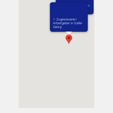
Vermutlich geboren in
Kleczew
1. Zugewiesene:r
Arbeitgeber:in​ Galler
Georg