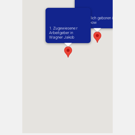
Vermutlich geboren in
Staporkow
1. Zugewiesene:r
Arbeitgeber:in​
Wagner Jakob