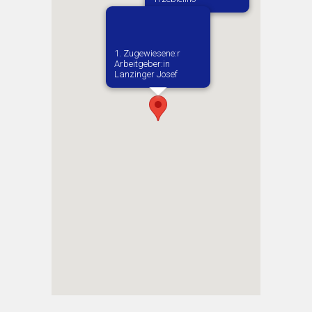
1. Zugewiesene:r
Arbeitgeber:in​
Lanzinger Josef