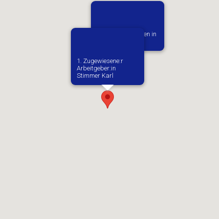
Vermutlich geboren in
Skape
1. Zugewiesene:r
Arbeitgeber:in​
Stimmer Karl