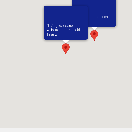
Vermutlich geboren in
Kielce
1. Zugewiesene:r
Arbeitgeber:in​ Feckl
Franz