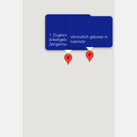
1. Zugewiesene:r
Vermutlich geboren in
Arbeitgeber:in​ Gut
Ivanovce
Zengermoos