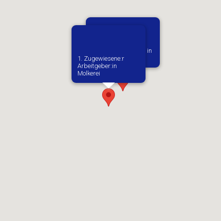
Vermutlich geboren in
Praha
1. Zugewiesene:r
Arbeitgeber:in​
Molkerei