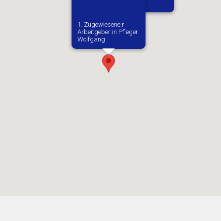
Poznan
1. Zugewiesene:r
Arbeitgeber:in​ Pfleger
Wolfgang