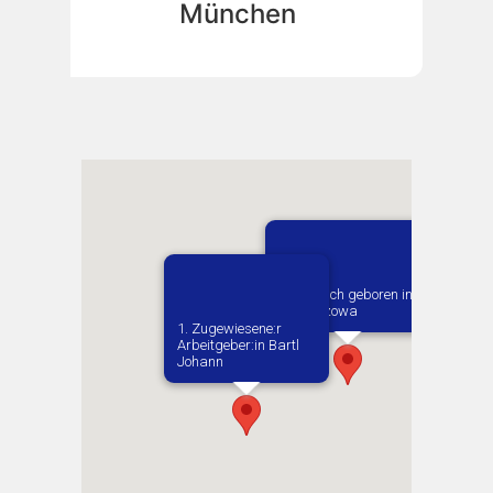
München
Vermutlich geboren in
Wloszczowa
1. Zugewiesene:r
Arbeitgeber:in​ Bartl
Johann