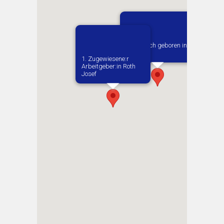
Vermutlich geboren in
Secemin
1. Zugewiesene:r
Arbeitgeber:in​ Roth
Josef