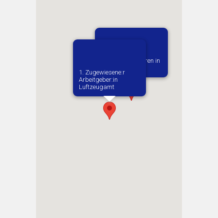
Vermutlich geboren in
Trutnov
1. Zugewiesene:r
Arbeitgeber:in​
Luftzeugamt