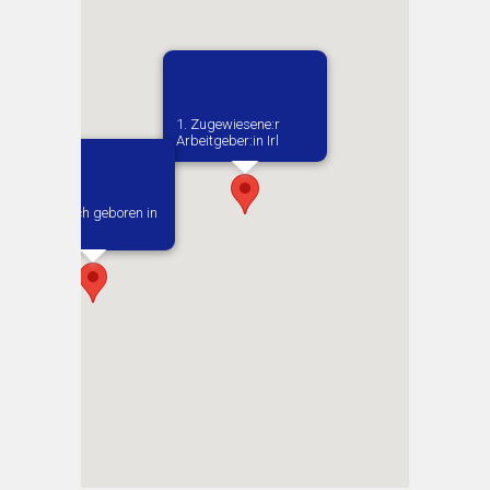
1. Zugewiesene:r
Arbeitgeber:in​ Irl
Vermutlich geboren in
Pau