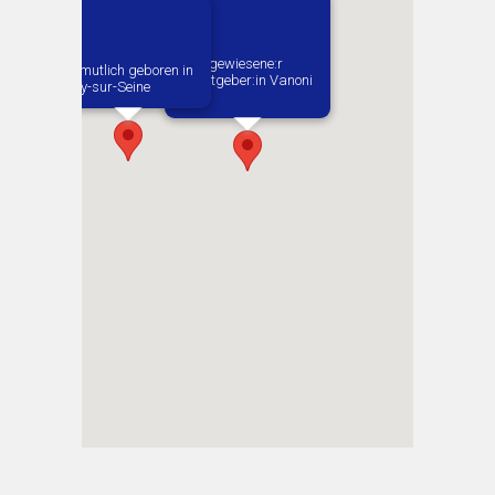
1. Zugewiesene:r
Vermutlich geboren in
Arbeitgeber:in​ Vanoni
Vitry-sur-Seine
Josef