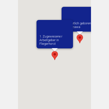
Vermutlich geboren in
Warszawa
1. Zugewiesene:r
Arbeitgeber:in​
Fliegerhorst