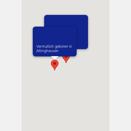
1. Zugewiesene:r
Arbeitgeber:in​
Brunner Stefan
Vermutlich geboren in
Attinghausen