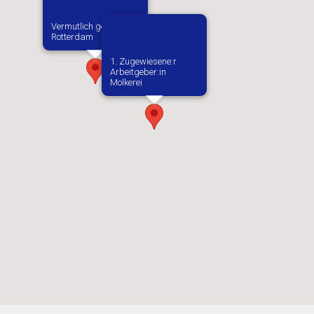
Vermutlich geboren in
Rotterdam
1. Zugewiesene:r
Arbeitgeber:in​
Molkerei