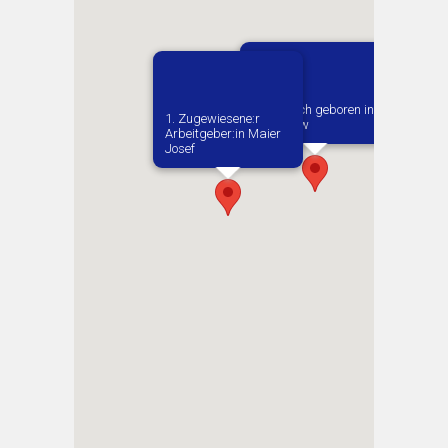
Vermutlich geboren in
1. Zugewiesene:r
Jordanow
Arbeitgeber:in​ Maier
Josef