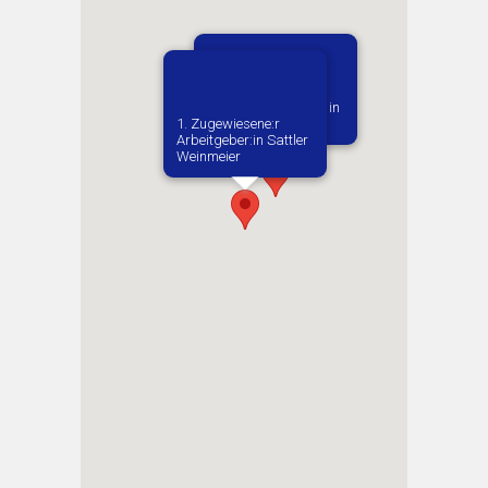
Vermutlich geboren in
1. Zugewiesene:r
Praha
Arbeitgeber:in​ Sattler
Weinmeier