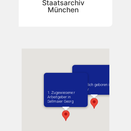
Staatsarchiv
München
Vermutlich geboren in
Checiny
1. Zugewiesene:r
Arbeitgeber:in​
Sellmaier Georg