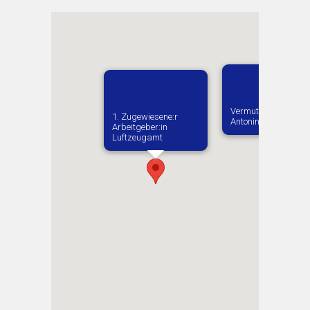
Vermutlich geboren 
1. Zugewiesene:r
Antoniny
Arbeitgeber:in​
Luftzeugamt