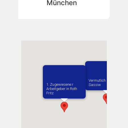
München
Vermutlich geboren in
1. Zugewiesene:r
Sassiw
Arbeitgeber:in​ Roth
Fritz