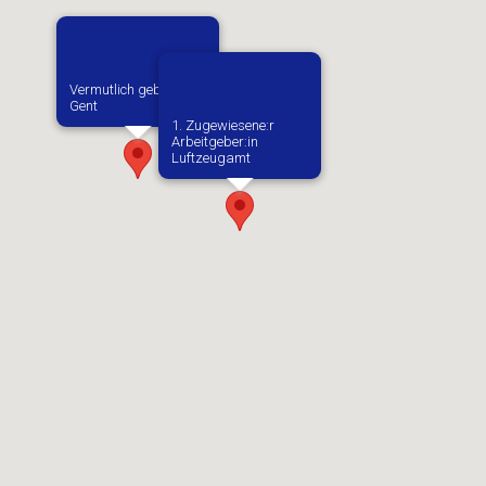
Vermutlich geboren in
Gent
1. Zugewiesene:r
Arbeitgeber:in​
Luftzeugamt