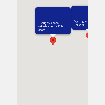
Vermutlich geboren in
1. Zugewiesene:r
Ternopil
Arbeitgeber:in​ Zuhr
Josef