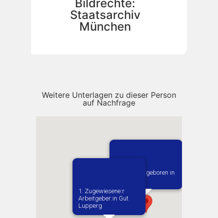
Bildrechte:
Staatsarchiv
München
Weitere Unterlagen zu dieser Person
auf Nachfrage
Vermutlich geboren in
Wielun
1. Zugewiesene:r
Arbeitgeber:in​ Gut
Lupperg