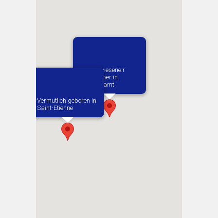
1. Zugewiesene:r
Arbeitgeber:in​
Luftzeugamt
Vermutlich geboren in
Saint-Etienne