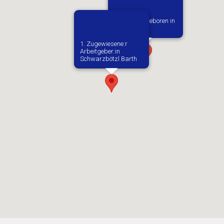
Vermutlich geboren in
Kalusch
1. Zugewiesene:r
Arbeitgeber:in​
Schwarzbötzl Barth