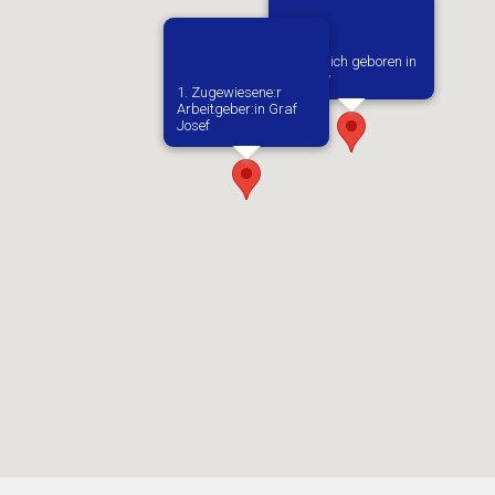
Vermutlich geboren in
Checiny
1. Zugewiesene:r
Arbeitgeber:in​ Graf
Josef