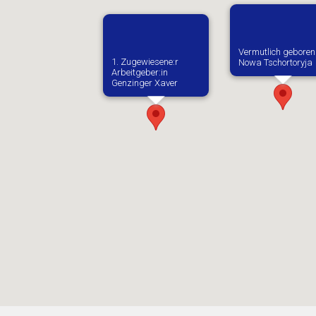
Vermutlich geboren
1. Zugewiesene:r
Nowa Tschortoryja
Arbeitgeber:in​
Genzinger Xaver